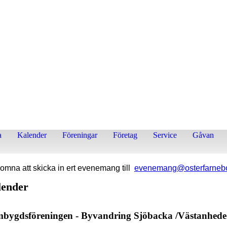
a
Kalender
Föreningar
Företag
Service
Gåvan
omna att skicka in ert evenemang till
evenemang@osterfarneb
lender
bygdsföreningen - Byvandring Sjöbacka /Västanhede