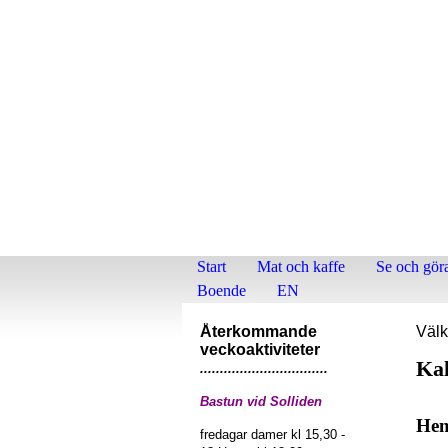
Start
Mat och kaffe
Se och gör
Boende
EN
Återkommande
Välk
veckoaktiviteter
Ka
................................
Bastun vid Solliden
Hem
fredagar damer kl 15,30 -