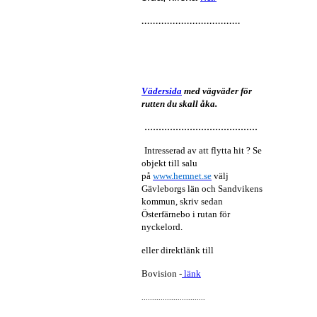
...................................
Vädersida
med vägväder för
rutten du skall åka.
........................................
Intresserad av att flytta hit ? Se
objekt till salu
på
www.hemnet.se
välj
Gävleborgs län och Sandvikens
kommun, skriv sedan
Österfärnebo i rutan för
nyckelord.
eller direktlänk till
Bovision -
länk
..............................