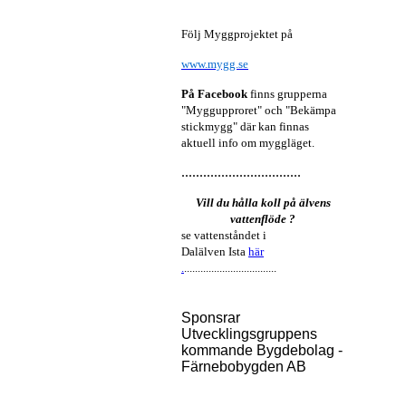
Följ Myggprojektet på
www.mygg.se
På Facebook
finns grupperna
"Myggupproret" och "Bekämpa
stickmygg" där kan finnas
aktuell info om myggläget.
.................................
Vill du hålla koll på älvens
vattenflöde ?
se vattenståndet i
Dalälven Ista
här
.
..................................
Sponsrar
Utvecklingsgruppens
kommande Bygdebolag -
Färnebobygden AB