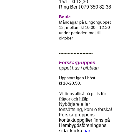
15/1 , kl 13,30
Ring Berit 079 350 82 38
Boule
Måndagar på Lingonguppet
13, mellan kl 10.00 - 12.30
under perioden maj till
oktober
-----------------------
Forskargruppen
öppet hus i bibblan
Uppstart igen i höst
kl 18-20,50.
Vi finns alltså på plats för
frågor och hjälp.
Nybörjare eller
fortsättning, kom o forska!
Forskargruppens
kontaktuppgifter finns på
Hembygdsföreningens
sida, klicka
här