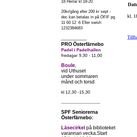
18.Herrar kl 18-20.
Dat
20kr/gång eller 200 kr sept -
kl. 
dec.kan betalas in på ÖFIF pg
11 60 12 -6 Eller swish
1232384683
Tillb
.....................
PRO Österfärnebo
Padel i Padelhallen
fredagar 9,30 - 11,00
Boule
,
vid Uthuset
under sommaren
månd och torsd
kl 12,30 -15,30
................................
SPF Seniorerna
Österfärnebo:
Läsecirkel
på biblioteket
varannan vecka.Start