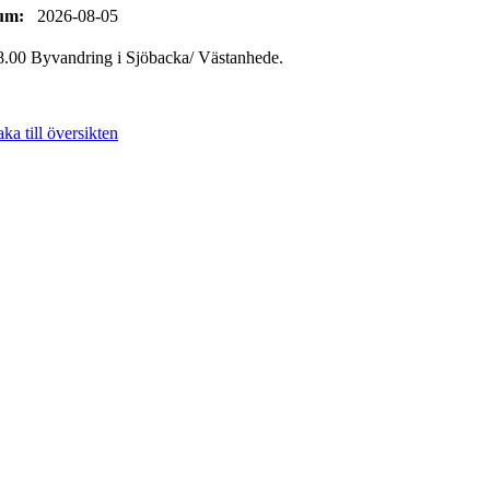
um:
2026-08-05
18.00 Byvandring i Sjöbacka/ Västanhede.
aka till översikten