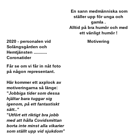
En sann medmänniska som
ställer upp för unga och
gamla .
Alltid på bra humör och med
ett vänligt humör !
2020 - personalen vid
Motivering
Solängsgården och
Hemtjänsten ...........
Coronatider
Får se om vi får in nåt foto
på någon representant.
Här kommer ett axplock av
motiveringarna så länge:
”
Jobbiga tider som dessa
hjältar bara tuggar sig
igenom, på ett fantastiskt
sätt..”
”
Utfört ett riktigt bra jobb
med att hålla Covidsmittan
borta inte minst alla vikarier
som ställt upp vid sjukdom”