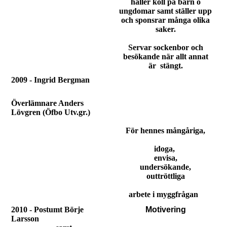
håller koll på barn o
ungdomar samt ställer upp
och sponsrar många olika
saker.
Servar sockenbor och
besökande när allt annat
är stängt.
2009 - Ingrid Bergman
Överlämnare Anders
Lövgren (Öfbo Utv.gr.)
För hennes mångåriga,
idoga,
envisa,
undersökande,
outtröttliga
arbete i myggfrågan
2010 - Postumt Börje
Motivering
Larsson