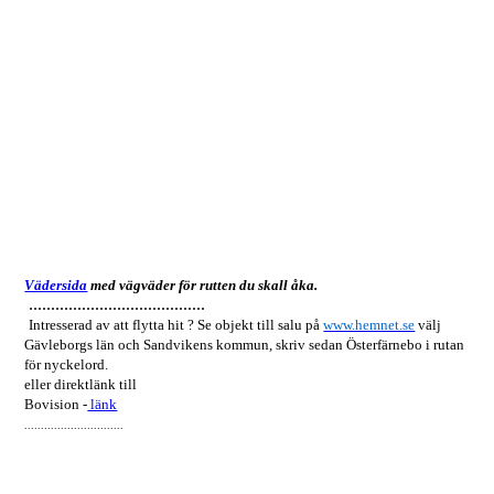
Vädersida
med vägväder för rutten du skall åka.
........................................
Intresserad av att flytta hit ? Se objekt till salu på
www.hemnet.se
välj
Gävleborgs län och Sandvikens kommun, skriv sedan Österfärnebo i rutan
för nyckelord.
eller direktlänk till
Bovision -
länk
..............................