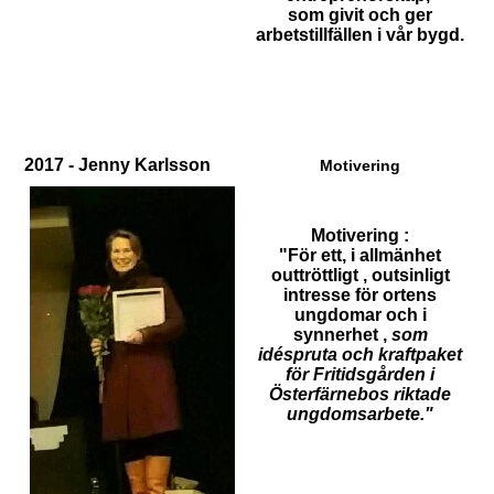
som givit och ger
arbetstillfällen i vår bygd.
2017 - Jenny Karlsson
Motivering
Motivering :
"För ett, i allmänhet
outtröttligt , outsinligt
intresse för ortens
ungdomar och i
synnerhet ,
som
idéspruta och kraftpaket
för Fritidsgården i
Österfärnebos riktade
ungdomsarbete."