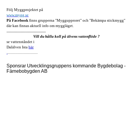
Följ Myggprojektet på
www.mygg.se
På Facebook
finns grupperna "Myggupproret" och "Bekämpa stickmygg"
där kan finnas aktuell info om myggläget.
.................................
Vill du hålla koll på älvens vattenflöde ?
se vattenståndet i
Dalälven Ista
här
.
..................................
Sponsrar Utvecklingsgruppens kommande Bygdebolag -
Färnebobygden AB