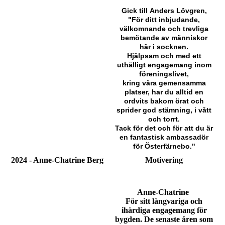
Gi
ck till Anders Lövgren,
"För ditt inbjudande,
välkomnande och trevliga
bemötande av människor
här i socknen.
Hjälpsam och med ett
uthålligt engagemang inom
föreningslivet,
kring våra gemensamma
platser, har du alltid en
ordvits bakom örat och
sprider god stämning, i vått
och torrt.
Tack för det och för att du är
en fantastisk ambassadör
för Österfärnebo."
2024 - Anne-Chatrine Berg
Motivering
Anne-Chatrine
För sitt långvariga och
ihärdiga engagemang för
bygden. De senaste åren som