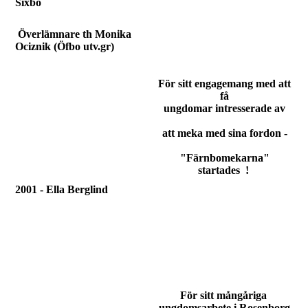
Sixbo
Överlämnare th Monika
Ociznik
(Öfbo utv.gr)
För sitt engagemang med att
få
ungdomar intresserade
av
att meka med sina fordon -
"Färnbomekarna"
startades !
2001 - Ella Berglind
För sitt mångåriga
ungdomsarbete i Rosenborg