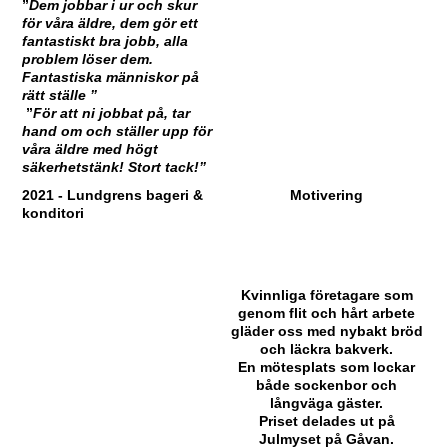
”
Dem jobbar i ur och skur
för våra äldre, dem gör ett
fantastiskt bra jobb, alla
problem löser dem.
Fantastiska människor på
rätt ställe ”
”
För att ni jobbat på, tar
hand om och ställer upp för
våra äldre med högt
säkerhetstänk! Stort tack!”
2021 - Lundgrens bageri &
Motivering
konditori
Kvinnliga företagare som
genom flit och hårt arbete
gläder oss med nybakt bröd
och läckra bakverk.
En mötesplats som lockar
både sockenbor och
långväga gäster.
Priset delades ut på
Julmyset på Gåvan.