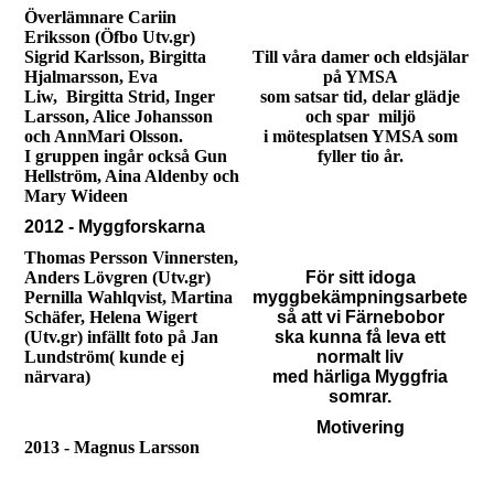
Överlämnare Cariin
Eriksson (Öfbo Utv.gr)
Sigrid Karlsson, Birgitta
Till våra damer och eldsjälar
Hjalmarsson, Eva
på YMSA
Liw, Birgitta Strid, Inger
som satsar tid, delar glädje
Larsson, Alice Johansson
och spar miljö
och AnnMari Olsson.
i mötesplatsen YMSA som
I gruppen ingår också Gun
fyller tio år.
Hellström, Aina Aldenby och
Mary Wideen
2012 - Myggforskarna
Thomas Persson Vinnersten,
Anders Lövgren (Utv.gr)
För sitt idoga
Pernilla Wahlqvist, Martina
myggbekämpningsarbete
Schäfer, Helena Wigert
så att vi Färnebobor
(Utv.gr) infällt foto på Jan
ska kunna få leva ett
Lundström( kunde ej
normalt liv
närvara)
med härliga Myggfria
somrar.
Motivering
2013 - Magnus Larsson