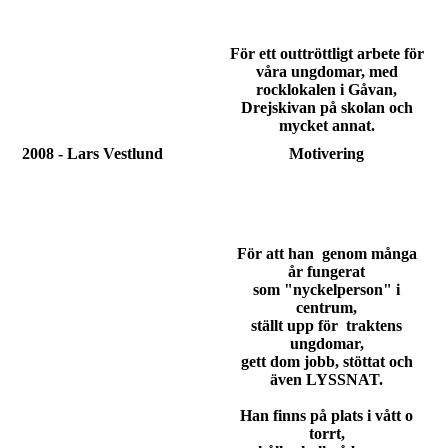
För ett outtröttligt arbete för
våra ungdomar, med
rocklokalen i Gåvan,
Drejskivan på skolan och
mycket annat.
2008 - Lars Vestlund
Motivering
För att han genom många
år fungerat
som "nyckelperson" i
centrum,
ställt upp för traktens
ungdomar,
gett dom jobb, stöttat och
även LYSSNAT.
Han finns på plats i vått o
torrt,