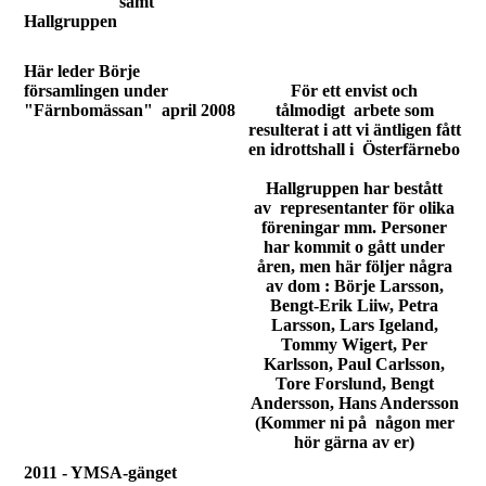
samt
Hallgruppen
Här leder Börje
församlingen under
För ett envist och
"Färnbomässan" april 2008
tålmodigt arbete som
resulterat i att vi äntligen fått
en idrottshall i Österfärnebo
Hallgruppen har bestått
av representanter för olika
föreningar mm. Personer
har kommit o gått under
åren, men här följer några
av dom : Börje Larsson,
Bengt-Erik Liiw, Petra
Larsson, Lars Igeland,
Tommy Wigert, Per
Karlsson, Paul Carlsson,
Tore Forslund, Bengt
Andersson, Hans Andersson
(Kommer ni på någon mer
hör gärna av er)
2011 - YMSA-gänget