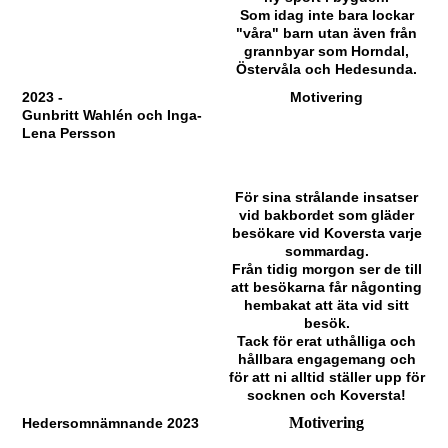
Som idag inte bara lockar
"våra" barn utan även från
grannbyar som Horndal,
Östervåla och Hedesunda.
2023 -
Motivering
Gunbritt Wahlén och Inga-
Lena Persson
För sina strålande insatser
vid bakbordet som gläder
besökare vid Koversta varje
sommardag.
Från tidig morgon ser de till
att besökarna får någonting
hembakat att äta vid sitt
besök.
Tack för erat uthålliga och
hållbara engagemang och
för att ni alltid ställer upp för
socknen och Koversta!
Motivering
Hedersomnämnande 2023