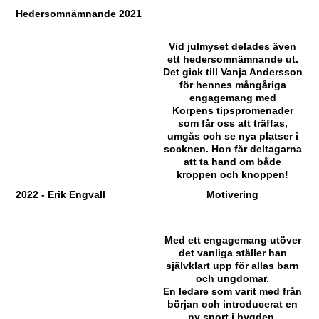
Hedersomnämnande 2021
Vid julmyset delades även
ett hedersomnämnande ut.
Det gick till Vanja Andersson
för hennes mångåriga
engagemang med
Korpens tipspromenader
som får oss att träffas,
umgås och se nya platser i
socknen. Hon får deltagarna
att ta hand om både
kroppen och knoppen!
2022 - Erik Engvall
Motivering
Med ett engagemang utöver
det vanliga ställer han
självklart upp för allas barn
och ungdomar.
En ledare som varit med från
början och introducerat en
ny sport i bygden.